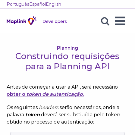
Português
Español
English
Construindo
requisições
para
Planning
Construindo requisições
a
para a Planning API
Planning
API
Antes de começar a usar a API, será necessário
obter o
token de autenticação.
Os seguintes
headers
serão necessários, onde a
palavra
token
deverá ser substiuída pelo token
obtido no processo de autenticação: