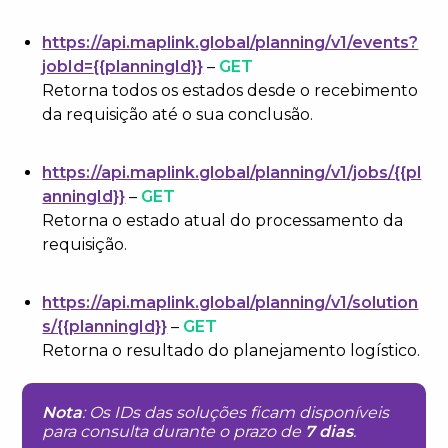
https://api.maplink.global/planning/v1/events?
jobId=
{{planningId}}
–
GET
Retorna todos os estados desde o recebimento
da requisição até o sua conclusão.
https://api.maplink.global/planning/v1/jobs/{{pl
anningId}}
–
GET
Retorna o estado atual do processamento da
requisição.
https://api.maplink.global/planning/v1/solution
s/{{planningId}}
–
GET
Retorna o resultado do planejamento logístico.
Nota
: Os IDs das soluções ficam disponíveis
para consulta durante o prazo de
7 dias
.