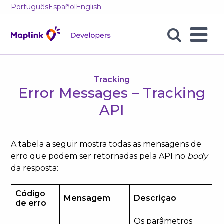
Português
Español
English
Error
Messages
–
Tracking
Error Messages – Tracking
Tracking
API
API
A tabela a seguir mostra todas as mensagens de
erro que podem ser retornadas pela API no
body
da resposta:
Código
Mensagem
Descrição
de erro
Os parâmetros