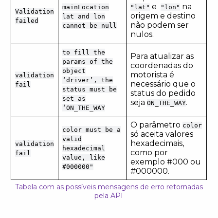
e
na
mainLocation
"lat"
"lon"
Validation
origem e destino
lat and lon
failed
não podem ser
cannot be null
nulos.
to fill the
Para atualizar as
params of the
coordenadas do
object
motorista é
validation
‘driver’, the
necessário que o
fail
status must be
status do pedido
set as
seja
.
ON_THE_WAY
‘ON_THE_WAY
O parâmetro
color
color must be a
só aceita valores
valid
hexadecimais,
validation
hexadecimal
como por
fail
value, like
exemplo #000 ou
#000000"
#000000.
Tabela com as possíveis mensagens de erro retornadas
pela API