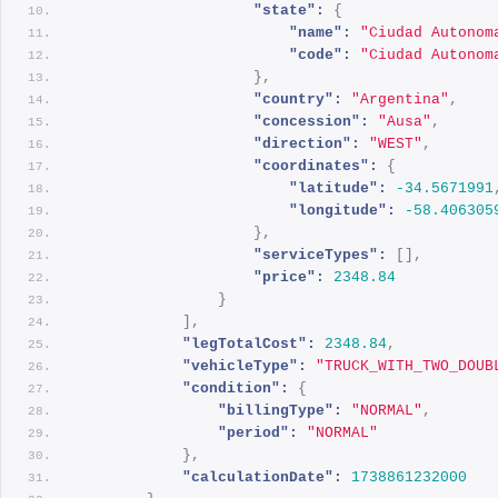
"state":
{
"name":
"Ciudad Autonom
"code":
"Ciudad Autonom
}
,
"country":
"Argentina"
,
"concession":
"Ausa"
,
"direction":
"WEST"
,
"coordinates":
{
"latitude":
-34.5671991
"longitude":
-58.406305
}
,
"serviceTypes":
[
]
,
"price":
2348.84
}
]
,
"legTotalCost":
2348.84
,
"vehicleType":
"TRUCK_WITH_TWO_DOUB
"condition":
{
"billingType":
"NORMAL"
,
"period":
"NORMAL"
}
,
"calculationDate":
1738861232000