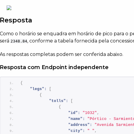
Resposta
Como o horário se enquadra em horário de pico para o p
será
, conforme a tabela fornecida pela concession
2348.84
As respostas completas podem ser conferida abaixo.
Resposta com Endpoint independente
{
"legs":
[
{
"tolls":
[
{
"id":
"1032"
,
"name":
"Pórtico - Sarmient
"address":
"Avenida Sarmien
"city":
" "
,