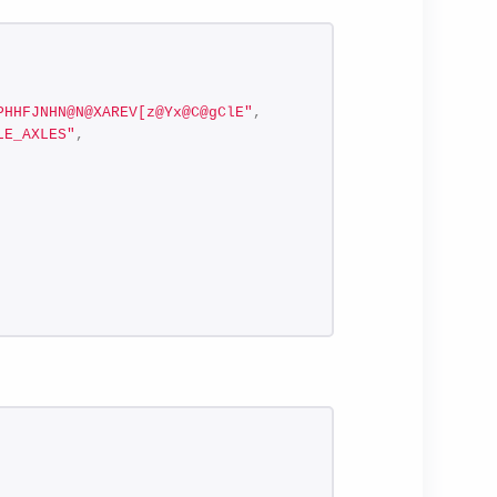
PHHFJNHN@N@XAREV[z@Yx@C@gClE"
,
LE_AXLES"
,