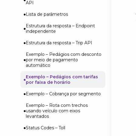
API
Exemplo 1 – Operações com um
Armazenando rotas com Route
único veículo
Lista de parâmetros
Storage
Exemplo 2 – Operações com
Estrutura da resposta – Endpoint
Calculando pedágios em trechos
múltiplos veículos
independente
com variação de eixos
Exemplo 3 – Rotas de vários dias
Estrutura da resposta – Trip API
Exemplo 1 – Rota simples
Status Codes – Planning
Exemplo – Pedágios com desconto
Exemplo 2 – Rota com múltiplas
por meio de pagamento
paradas
Error messages – Planning
automático
Exemplo 3 – Rota desviando de
Exemplo – Pedágios com tarifas
áreas de restrição
por faixa de horário
Exemplo 4 – Rota com retorno das
Exemplo – Cobrança por segmento
cidades e dados sobre os pontos
Exemplo – Rota com trechos
Exemplo 5 – Rota com pontos de
usando veículo com eixos
interesse
levantados
Exemplo 6 – Obter rotograma
Status Codes – Toll
detalhado da rota