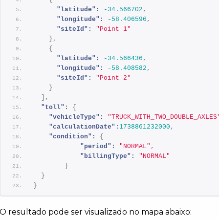
"latitude":
-34.566702
,
"longitude":
-58.406596
,
"siteId":
"Point 1"
}
,
{
"latitude":
-34.566436
,
"longitude":
-58.408582
,
"siteId":
"Point 2"
}
]
,
"toll":
{
"vehicleType":
"TRUCK_WITH_TWO_DOUBLE_AXLES
"calculationDate":
1738861232000
,
"condition":
{
"period":
"NORMAL"
,
"billingType":
"NORMAL"
}
}
}
O resultado pode ser visualizado no mapa abaixo: