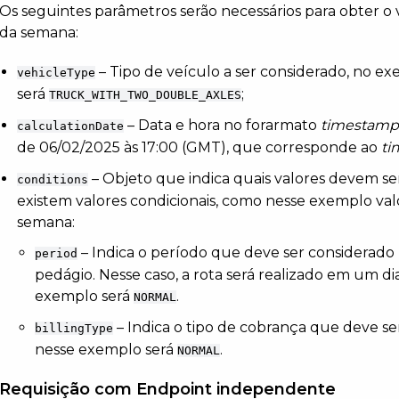
Os seguintes parâmetros serão necessários para obter o 
da semana:
– Tipo de veículo a ser considerado, no e
vehicleType
será
;
TRUCK_WITH_TWO_DOUBLE_AXLES
– Data e hora no forarmato
timestamp
calculationDate
de 06/02/2025 às 17:00 (GMT), que corresponde ao
t
– Objeto que indica quais valores devem s
conditions
existem valores condicionais, como nesse exemplo valor
semana:
– Indica o período que deve ser considerado 
period
pedágio. Nesse caso, a rota será realizado em um d
exemplo será
.
NORMAL
– Indica o tipo de cobrança que deve se
billingType
nesse exemplo será
.
NORMAL
Requisição com Endpoint independente