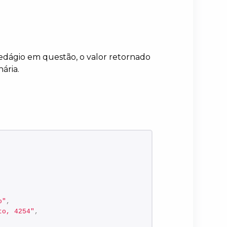
edágio em questão, o valor retornado
ária.
o"
,
to, 4254"
,