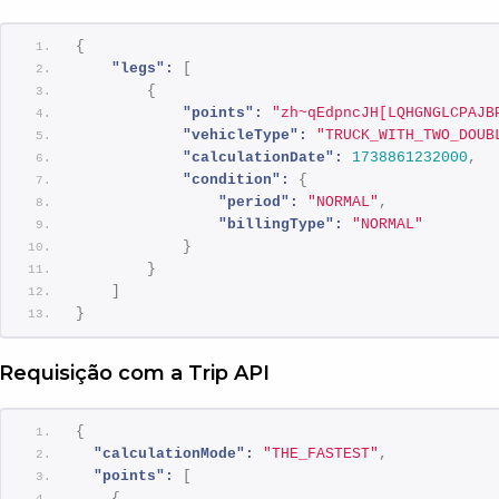
{
"legs":
[
{
"points":
"zh~qEdpncJH[LQHGNGLCPAJB
"vehicleType":
"TRUCK_WITH_TWO_DOUB
"calculationDate":
1738861232000
,
"condition":
{
"period":
"NORMAL"
,
"billingType":
"NORMAL"
}
}
]
}
Requisição com a Trip API
{
"calculationMode":
"THE_FASTEST"
,
"points":
[
{