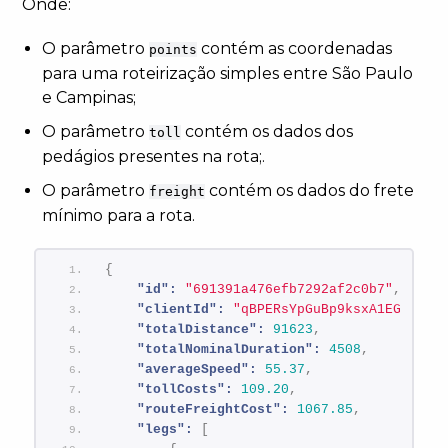
Onde:
O parâmetro
contém as coordenadas
points
para uma roteirização simples entre São Paulo
e Campinas;
O parâmetro
contém os dados dos
toll
pedágios presentes na rota;.
O parâmetro
contém os dados do frete
freight
mínimo para a rota.
{
"id":
"691391a476efb7292af2c0b7"
,
"clientId":
"qBPERsYpGuBp9ksxA1EGncIYl
"totalDistance":
91623
,
"totalNominalDuration":
4508
,
"averageSpeed":
55.37
,
"tollCosts":
109.20
,
"routeFreightCost":
1067.85
,
"legs":
[