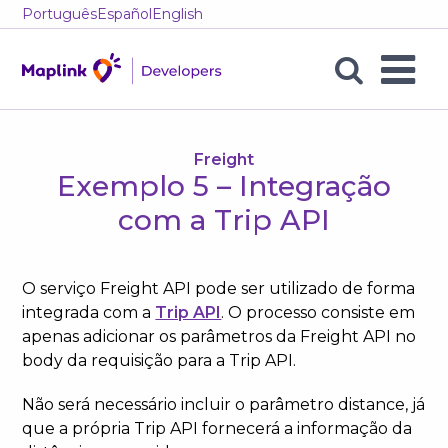
Português
Español
English
Exemplo
5
–
Freight
Exemplo 5 – Integração
Integração
com a Trip API
com
a
O serviço Freight API pode ser utilizado de forma
Trip
integrada com a
Trip API
. O processo consiste em
apenas adicionar os parâmetros da Freight API no
API
body da requisição para a Trip API.
Não será necessário incluir o parâmetro distance, já
que a própria Trip API fornecerá a informação da