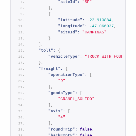
"siteId":
"SP"
}
,
{
"latitude":
-22.910884
,
"longitude":
-47.066027
,
"siteId":
"CAMPINAS"
}
]
,
"toll":
{
"vehicleType":
"TRUCK_WITH_FOUR_DOUB
}
,
"freight":
{
"operationType":
[
"D"
]
,
"goodsType":
[
"GRANEL_SOLIDO"
]
,
"axis":
[
"4"
]
,
"roundTrip":
false
,
"backEmpty":
false
,