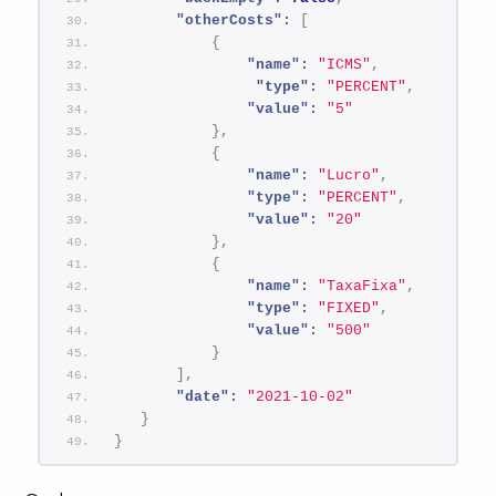
"otherCosts":
[
{
"name":
"ICMS"
,
"type":
"PERCENT"
,
"value":
"5"
}
,
{
"name":
"Lucro"
,
"type":
"PERCENT"
,
"value":
"20"
}
,
{
"name":
"TaxaFixa"
,
"type":
"FIXED"
,
"value":
"500"
}
]
,
"date":
"2021-10-02"
}
}