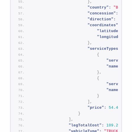
}
,
"country":
"Brasil
"concession":
"Aut
"direction":
"NORT
"coordinates":
{
"latitude":
-2
"longitude":
-
}
,
"serviceTypes":
[
{
"serviceId
"name":
"V
}
,
{
"serviceId
"name":
"A
}
]
,
"price":
54.40
}
]
,
"legTotalCost":
109.20
,
"vehicleType":
"TRUCK_WITH