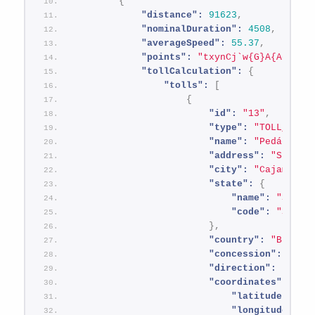
{
"distance":
91623
,
"nominalDuration":
4508
,
"averageSpeed":
55.37
,
"points":
"txynCj`w{G}A{AeE_Ec
"tollCalculation":
{
"tolls":
[
{
"id":
"13"
,
"type":
"TOLL_BOOT
"name":
"Pedágio -
"address":
"SP-348
"city":
"Cajamar"
,
"state":
{
"name":
"São P
"code":
"SP"
}
,
"country":
"Brasil
"concession":
"Aut
"direction":
"NORT
"coordinates":
{
"latitude":
-2
"longitude":
-