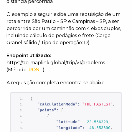
distância percorrida.
O exemplo a seguir exibe uma requisição de um
rota entre São Paulo – SP e Campinas – SP, a ser
percorrida por um caminhão com 4 eixos duplos,
incluindo cálculo de pedágios e frete (Carga:
Granel sólido / Tipo de operação: D).
Endpoint utilizado:
https://api.maplink.global/trip/v1/problems
(Método:
POST
)
A requisição completa encontra-se abaixo:
{
"calculationMode":
"THE_FASTEST"
,
"points":
[
{
"latitude":
-23.566329
,
"longitude":
-46.653690
,