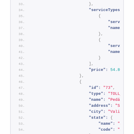
}
,
"serviceTypes":
[
{
"serviceId
"name":
"V
}
,
{
"serviceId
"name":
"A
}
]
,
"price":
54.80
}
,
{
"id":
"73"
,
"type":
"TOLL_BOOT
"name":
"Pedágio -
"address":
"SP-330
"city":
"Valinhos"
"state":
{
"name":
"São P
"code":
"SP"