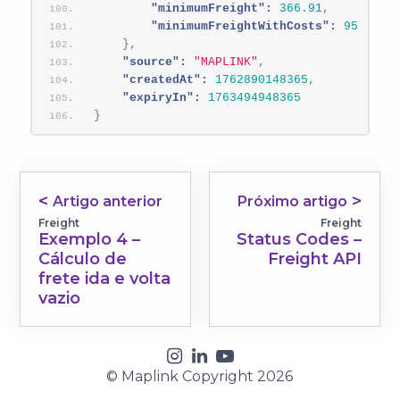
"minimumFreight":
366.91
,
"minimumFreightWithCosts":
958.65
}
,
"source":
"MAPLINK"
,
"createdAt":
1762890148365
,
"expiryIn":
1763494948365
}
Artigo anterior
Próximo artigo
Freight
Freight
Exemplo 4 –
Status Codes –
Cálculo de
Freight API
frete ida e volta
vazio
© Maplink Copyright 2026