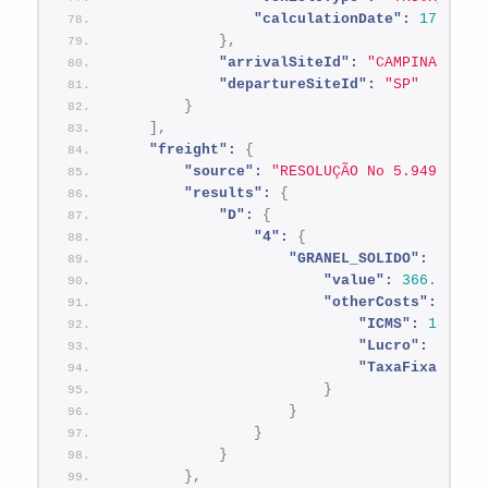
"calculationDate":
1762890
}
,
"arrivalSiteId":
"CAMPINAS"
,
"departureSiteId":
"SP"
}
]
,
"freight":
{
"source":
"RESOLUÇÃO No 5.949, DE 
"results":
{
"D":
{
"4":
{
"GRANEL_SOLIDO":
{
"value":
366.91
,
"otherCosts":
{
"ICMS":
18.35
,
"Lucro":
73.39
"TaxaFixa":
50
}
}
}
}
}
,